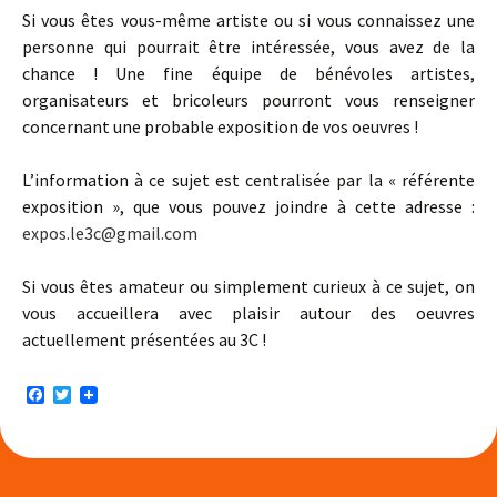
Si vous êtes vous-même artiste ou si vous connaissez une
personne qui pourrait être intéressée, vous avez de la
chance ! Une fine équipe de bénévoles artistes,
organisateurs et bricoleurs pourront vous renseigner
concernant une probable exposition de vos oeuvres !
L’information à ce sujet est centralisée par la « référente
exposition », que vous pouvez joindre à cette adresse :
expos.le3c@gmail.com
Si vous êtes amateur ou simplement curieux à ce sujet, on
vous accueillera avec plaisir autour des oeuvres
actuellement présentées au 3C !
F
T
a
w
c
i
e
t
b
t
o
e