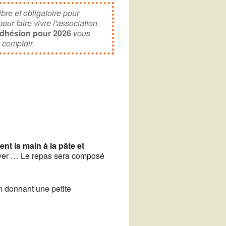
letter
ibre et obligatoire pour
ur faire vivre l'association.
adhésion pour 2026
vous
 comptoir.
Office 365
Outlook Live
nt la main à la pâte et
ouver … Le repas sera composé
n donnant une petite