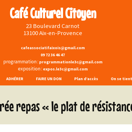
Café Culturel Citoyen
23 Boulevard Carnot
13100 Aix-en-Provence
cafeassociatifaixois@gmail.com
09 72 36 46 47
programmation :
programmationle3c@gmail.com
exposition :
expos.le3c@gmail.com
ADHÉRER
FAIRE UN DON
Plan d’accès
On se tien
s et
Face
irée repas « le plat de résistanc
s boissons
Inst
rchons …