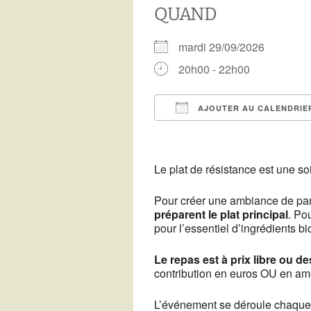
Télécharger notre
QUAND
programme
Vous voulez devenir
bénévole ?
mardi 29/09/2026
Archives de
programmation
Recettes de Résistance
20h00 - 22h00
Les copains du 3C
AJOUTER AU CALENDRIE
Télécharger ICS
Le plat de résistance est une so
Pour créer une ambiance de par
préparent le plat principal
. Po
pour l’essentiel d’ingrédients bi
Le repas est à prix libre ou de
contribution en euros OU en am
L’événement se déroule chaque 