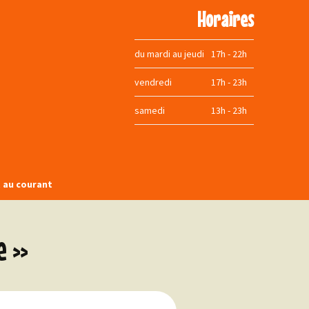
Horaires
du mardi au jeudi
17h - 22h
vendredi
17h - 23h
samedi
13h - 23h
t au courant
book
e »
agram