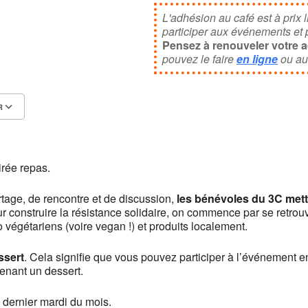
News
L'adhésion au café est à prix l
participer aux événements et po
Pensez à renouveler votre 
pouvez le faire
en ligne
ou au
R
Calendrier Google
iCalendar
irée repas.
tage, de rencontre et de discussion,
les bénévoles du 3C mette
ur construire la résistance solidaire, on commence par se retr
o végétariens (voire vegan !) et produits localement.
ssert
. Cela signifie que vous pouvez participer à l’événement e
enant un dessert.
dernier mardi du mois.