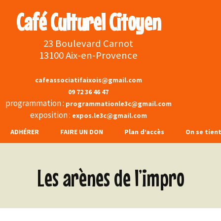
Café Culturel Citoyen
23 Boulevard Carnot
13100 Aix-en-Provence
cafeassociatifaixois@gmail.com
09 72 36 46 47
programmation :
programmationle3c@gmail.com
exposition :
expos.le3c@gmail.com
ADHÉRER
FAIRE UN DON
Plan d’accès
On se tien
s et
Face
Les arènes de l’impro
s boissons
Inst
rchons …