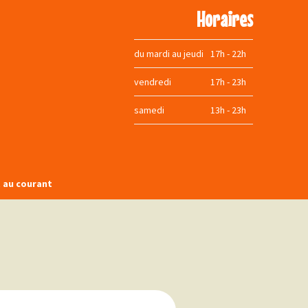
Horaires
du mardi au jeudi
17h - 22h
vendredi
17h - 23h
samedi
13h - 23h
t au courant
book
agram