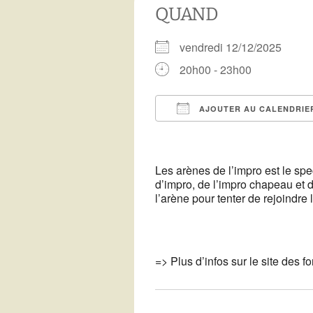
Télécharger notre
QUAND
programme
Vous voulez devenir
bénévole ?
vendredi 12/12/2025
Archives de
programmation
Recettes de Résistance
20h00 - 23h00
Les copains du 3C
AJOUTER AU CALENDRIE
Télécharger ICS
Les arènes de l’impro est le spec
d’impro, de l’impro chapeau et d
l’arène pour tenter de rejoindre 
=> Plus d’infos sur le site des f