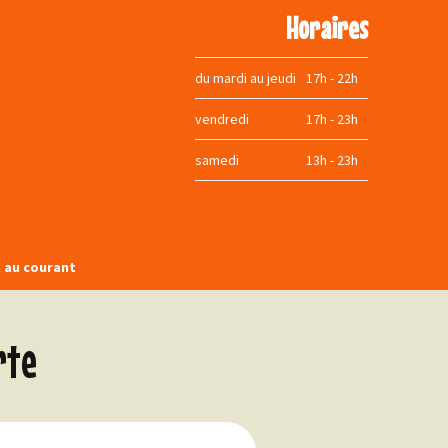
Horaires
du mardi au jeudi
17h - 22h
vendredi
17h - 23h
samedi
13h - 23h
t au courant
book
rte
agram