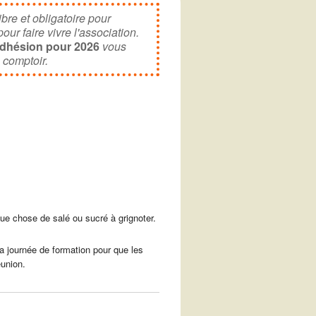
letter
ibre et obligatoire pour
ur faire vivre l'association.
adhésion pour 2026
vous
 comptoir.
Office 365
Outlook Live
ue chose de salé ou sucré à grignoter.
la journée de formation pour que les
éunion.