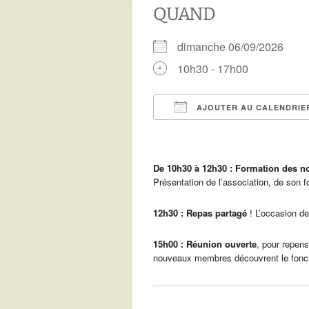
Télécharger notre
QUAND
programme
Vous voulez devenir
bénévole ?
dimanche 06/09/2026
Archives de
programmation
Recettes de Résistance
10h30 - 17h00
Les copains du 3C
AJOUTER AU CALENDRIE
Télécharger ICS
De 10h30 à 12h30 :
Formation des 
Présentation de l’association, de son 
12h30 : Repas partagé
! L’occasion de
15h00 : Réunion ouverte
, pour repens
nouveaux membres découvrent le fonctio