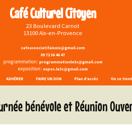
Café Culturel Citoyen
23 Boulevard Carnot
13100 Aix-en-Provence
cafeassociatifaixois@gmail.com
09 72 36 46 47
programmation :
programmationle3c@gmail.com
exposition :
expos.le3c@gmail.com
ADHÉRER
FAIRE UN DON
Plan d’accès
On se tien
s et
Face
urnée bénévole et Réunion Ouve
s boissons
Inst
rchons …