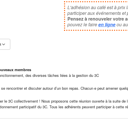
News
L'adhésion au café est à prix l
participer aux événements et po
Pensez à renouveler votre 
pouvez le faire
en ligne
ou au
R
Calendrier Google
iCalendar
nouveaux membres
fonctionnement, des diverses tâches liées à la gestion du 3C
 se rencontrer et discuter autour d’un bon repas. Chacun·e peut amener quelq
er le 3C collectivement ! Nous proposons cette réunion ouverte à la suite de 
nnement participatif du 3C. Tous les adhérents peuvent participer à cette r