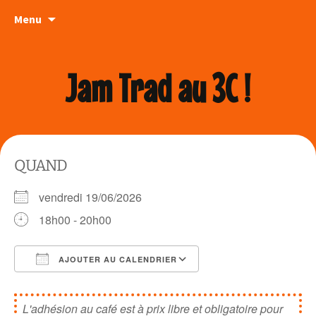
Aller
Menu
au
contenu
Jam Trad au 3C !
QUAND
vendredi 19/06/2026
18h00 - 20h00
AJOUTER AU CALENDRIER
Télécharger ICS
Calendrier Google
L'adhésion au café est à prix libre et obligatoire pour