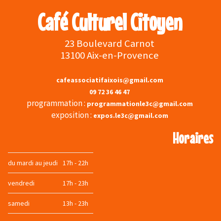
Café Culturel Citoyen
23 Boulevard Carnot
13100 Aix-en-Provence
cafeassociatifaixois@gmail.com
09 72 36 46 47
programmation :
programmationle3c@gmail.com
exposition :
expos.le3c@gmail.com
Horaires
du mardi au jeudi
17h - 22h
vendredi
17h - 23h
samedi
13h - 23h