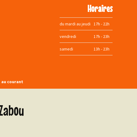
Horaires
du mardi au jeudi
17h - 22h
vendredi
17h - 23h
samedi
13h - 23h
t au courant
book
 Zabou
agram