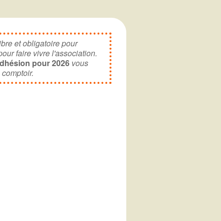
letter
ibre et obligatoire pour
ur faire vivre l'association.
adhésion pour 2026
vous
 comptoir.
Office 365
Outlook Live