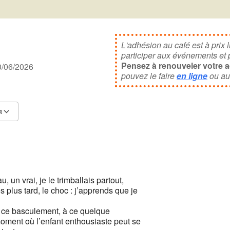
News
L'adhésion au café est à prix l
participer aux événements et po
Pensez à renouveler votre 
 30/06/2026
pouvez le faire
en ligne
ou au
R
Calendrier Google
iCalendar
, un vrai, je le trimballais partout,
s plus tard, le choc : j’apprends que je
à ce basculement, à ce quelque
moment où l’enfant enthousiaste peut se