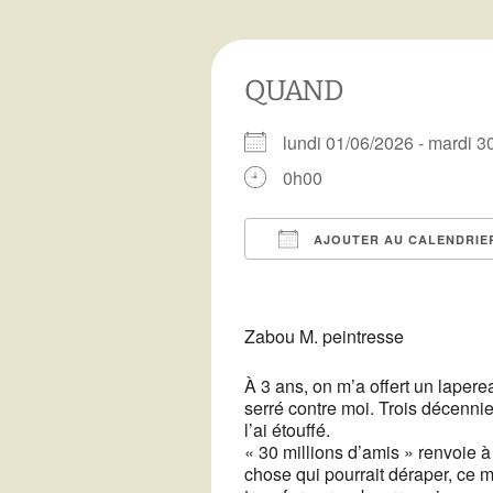
Télécharger notre
programme
Vous voulez devenir
bénévole ?
Archives de
QUAND
programmation
Recettes de Résistance
Les copains du 3C
lundi 01/06/2026 - mardi
0h00
AJOUTER AU CALENDRIE
Télécharger ICS
Zabou M. peintresse
À 3 ans, on m’a offert un lapereau
serré contre moi. Trois décennie
l’ai étouffé.
« 30 millions d’amis » renvoie 
chose qui pourrait déraper, ce 