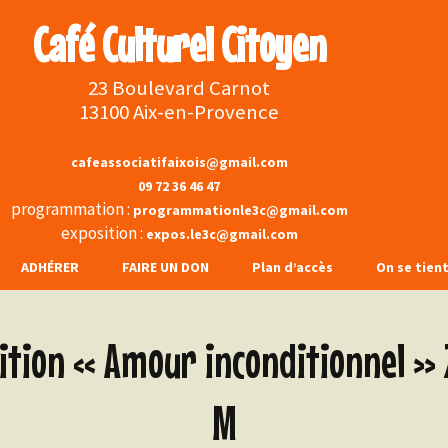
Café Culturel Citoyen
23 Boulevard Carnot
13100 Aix-en-Provence
cafeassociatifaixois@gmail.com
09 72 36 46 47
programmation :
programmationle3c@gmail.com
exposition :
expos.le3c@gmail.com
ADHÉRER
FAIRE UN DON
Plan d’accès
On se tien
s et
Face
ition « Amour inconditionnel »
s boissons
Inst
M
rchons …