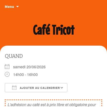
Aller
Menu
au
contenu
Café Tricot
QUAND
samedi 20/06/2026
14h00 - 16h00
AJOUTER AU CALENDRIER
Télécharger ICS
Calendrier Google
L'adhésion au café est à prix libre et obligatoire pour