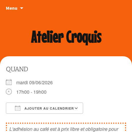
Aller
Menu
au
contenu
Atelier Croquis
QUAND
mardi 09/06/2026
17h00 - 19h00
AJOUTER AU CALENDRIER
Télécharger ICS
Calendrier Google
L'adhésion au café est à prix libre et obligatoire pour