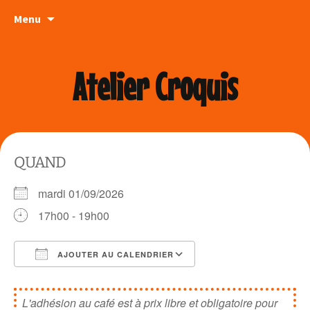
Aller
Menu
au
contenu
Atelier Croquis
QUAND
mardi 01/09/2026
17h00 - 19h00
AJOUTER AU CALENDRIER
Télécharger ICS
Calendrier Google
L'adhésion au café est à prix libre et obligatoire pour