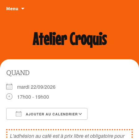
Aller
Menu
au
contenu
Atelier Croquis
QUAND
mardi 22/09/2026
17h00 - 19h00
AJOUTER AU CALENDRIER
Télécharger ICS
Calendrier Google
L'adhésion au café est à prix libre et obligatoire pour