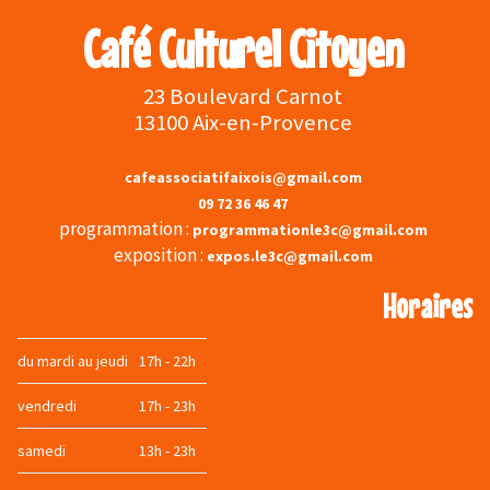
Café Culturel Citoyen
23 Boulevard Carnot
13100 Aix-en-Provence
cafeassociatifaixois@gmail.com
09 72 36 46 47
programmation :
programmationle3c@gmail.com
exposition :
expos.le3c@gmail.com
Horaires
du mardi au jeudi
17h - 22h
vendredi
17h - 23h
samedi
13h - 23h